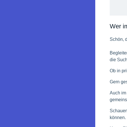
Wer im
Schön, 
Begleite
die Such
Ob in pr
Gern ges
Auch im 
gemeins
Schauen
können.