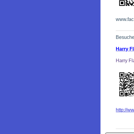
www.fa
Besuche
Harry Fl
Harry Fl
http://ww