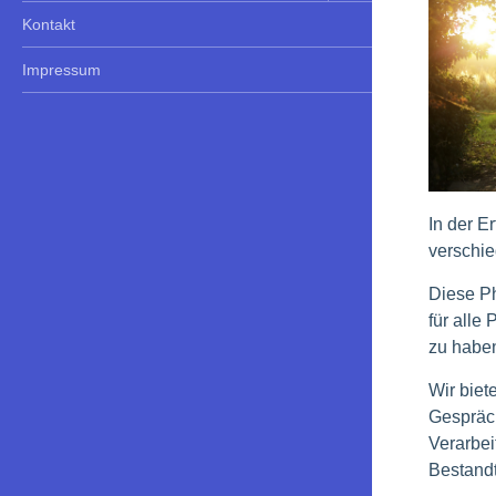
Kontakt
Impressum
In der E
verschie
Diese Ph
für alle
zu haben
Wir biet
Gespräc
Verarbei
Bestand