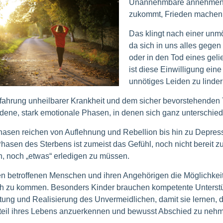
Unannehmbare annehmen, 
zukommt, Frieden machen
Das klingt nach einer unm
da sich in uns alles gegen
oder in den Tod eines ge
ist diese Einwilligung ein
unnötiges Leiden zu linde
rfahrung unheilbarer Krankheit und dem sicher bevorstehende
dene, stark emotionale Phasen, in denen sich ganz unterschied
asen reichen von Auflehnung und Rebellion bis hin zu Depress
 Phasen des Sterbens ist zumeist das Gefühl, noch nicht bereit z
, noch „etwas“ erledigen zu müssen.
en betroffenen Menschen und ihren Angehörigen die Möglichkei
h zu kommen. Besonders Kinder brauchen kompetente Unterstü
tung und Realisierung des Unvermeidlichen, damit sie lernen, 
teil ihres Lebens anzuerkennen und bewusst Abschied zu neh