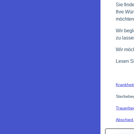
Sie find
Ihre Wün
möchten
Wir begl
zu lasse
Wir möch
Lesen Si
Krankhei
Sterbebe
Trauerbe
Abschied