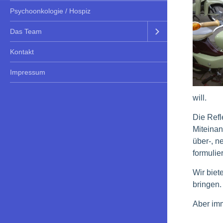
Psychoonkologie / Hospiz
Das Team
Kontakt
Impressum
will.
Die Refl
Miteinan
über-, n
formulie
Wir biet
bringen.
Aber imm