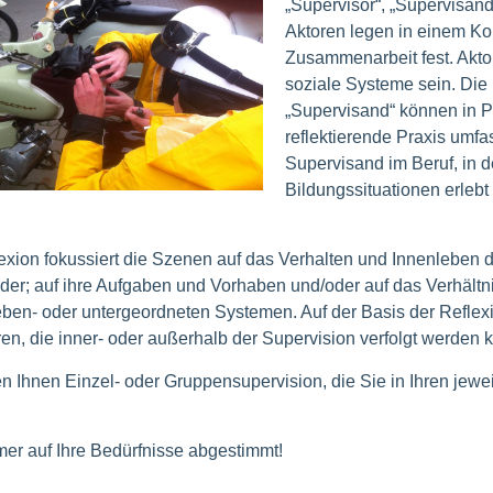
„Supervisor“, „Supervisand
Aktoren legen in einem Kon
Zusammenarbeit fest. Akt
soziale Systeme sein. Die
„Supervisand“ können in P
reflektierende Praxis umfa
Supervisand im Beruf, in de
Bildungssituationen erlebt 
exion fokussiert die Szenen auf das Verhalten und Innenleben de
der; auf ihre Aufgaben und Vorhaben und/oder auf das Verhältn
eben- oder untergeordneten Systemen. Auf der Basis der Reflex
ren, die inner- oder außerhalb der Supervision verfolgt werden 
en Ihnen Einzel- oder Gruppensupervision, die Sie in Ihren jew
er auf Ihre Bedürfnisse abgestimmt!